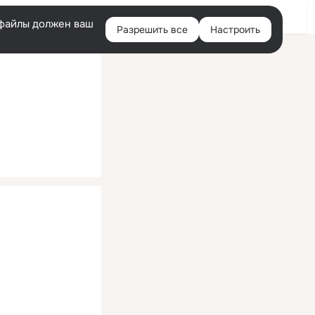
Помощь
Войти
й
e-файлы должен ваш
Разрешить все
Настроить
Правая
колонка