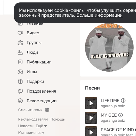
Мы используем cookie-файлы, чтобы улучшить сервис
законный представитель.
Больше информации
Левая
Главная
колонка
Видео
Группы
Люди
Публикации
Игры
Подарки
Песни
Поздравления
LIFETIME
Рекомендации
ogaranya boiz
Сменить язык
MY GEE
Рекламодателям
Помощь
ogaranya boiz
Новости
Ещё
PEACE OF MIND (f
Мы применяем
ogaranya boiz
feat.