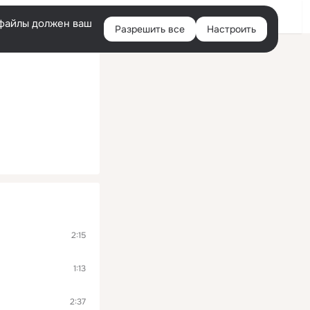
Помощь
Войти
й
e-файлы должен ваш
Разрешить все
Настроить
Правая
колонка
2:15
1:13
2:37