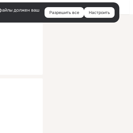
Помощь
Войти
й
e-файлы должен ваш
Разрешить все
Настроить
Правая
колонка