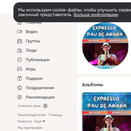
Мы используем cookie-файлы, чтобы улучшить сервис
законный представитель.
Больше информации
Левая
Главная
колонка
Видео
Группы
Люди
Публикации
Игры
Подарки
Альбомы
Поздравления
Рекомендации
Сменить язык
Рекламодателям
Помощь
Новости
Ещё
Мы применяем