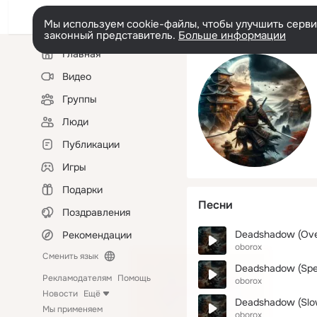
Мы используем cookie-файлы, чтобы улучшить сервис
законный представитель.
Больше информации
Левая
Главная
колонка
Видео
Группы
Люди
Публикации
Игры
Подарки
Песни
Поздравления
Deadshadow (Ove
Рекомендации
oborox
Сменить язык
Deadshadow (Spe
Рекламодателям
Помощь
oborox
Новости
Ещё
Deadshadow (Slo
Мы применяем
oborox