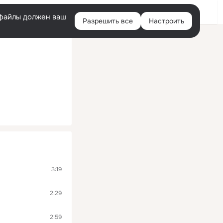
Помощь
Войти
й
e-файлы должен ваш
Разрешить все
Настроить
Правая
колонка
3:19
2:29
2:59