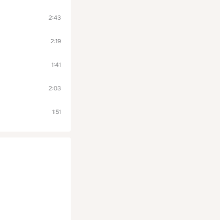
2:43
2:19
1:41
2:03
1:51