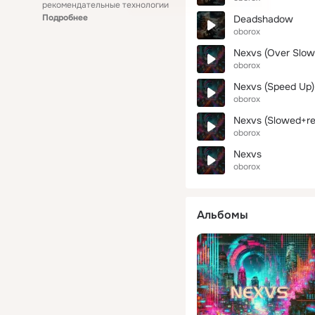
рекомендательные технологии
Подробнее
Deadshadow
oborox
Nexvs (Over Slow
oborox
Nexvs (Speed Up)
oborox
Nexvs (Slowed+re
oborox
Nexvs
oborox
Альбомы