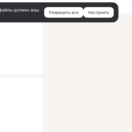
Помощь
Войти
й
e-файлы должен ваш
Разрешить все
Настроить
Правая
колонка