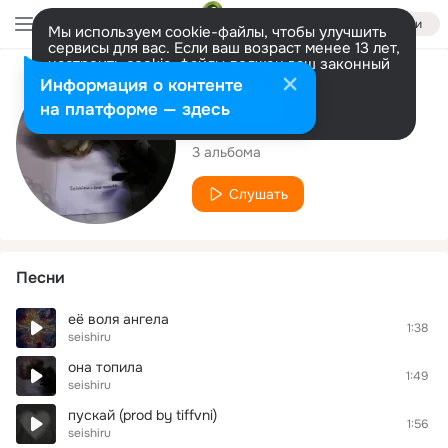
Войти
Мы используем cookie-файлы, чтобы улучшить
сервисы для вас. Если ваш возраст менее 13 лет,
настроить cookie-файлы должен ваш законный
представитель.
Больше информации
Исполнитель
Информация о контенте
Разрешить все
Настроить
на платформе — здесь
seishiru
3 альбома
Слушать
Песни
её воля ангела
1:38
seishiru
она топила
1:49
seishiru
пускай (prod by tiffvni)
1:56
seishiru