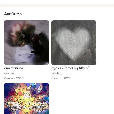
Альбомы
она топила
пускай (prod by tiffvni)
seishiru
seishiru
Сингл
2025
Сингл
2024