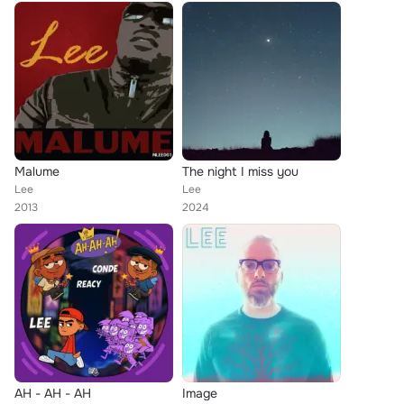
Malume
The night I miss you
Lee
Lee
2013
2024
AH - AH - AH
Image