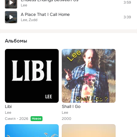
3:59
Lee
A Place That I Call Home
3:39
Lee
Zudd
Альбомы
Libi
Shall I Go
Lee
Lee
Сингл
2026
2000
Новое