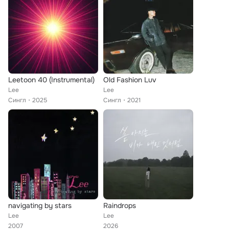
Leetoon 40 (Instrumental)
Old Fashion Luv
Lee
Lee
Сингл
2025
Сингл
2021
navigating by stars
Raindrops
Lee
Lee
2007
2026