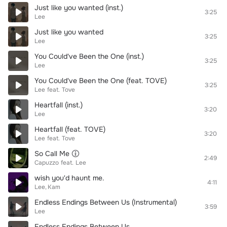
Just like you wanted (inst.)
3:25
Lee
Just like you wanted
3:25
Lee
You Could've Been the One (inst.)
3:25
Lee
You Could've Been the One (feat. TOVE)
3:25
Lee
feat.
Tove
Heartfall (inst.)
3:20
Lee
Heartfall (feat. TOVE)
3:20
Lee
feat.
Tove
So Call Me
2:49
Capuzzo
feat.
Lee
wish you'd haunt me.
4:11
Lee
Kam
Endless Endings Between Us (Instrumental)
3:59
Lee
Endless Endings Between Us