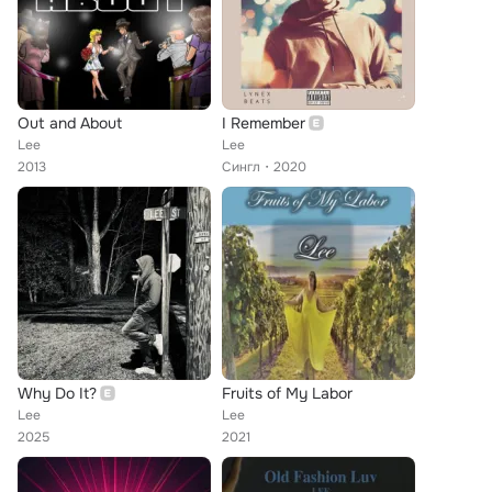
Out and About
I Remember
Lee
Lee
2013
Сингл
2020
Why Do It?
Fruits of My Labor
Lee
Lee
2025
2021