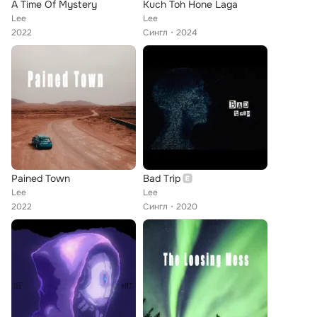
A Time Of Mystery
Kuch Toh Hone Laga
Lee
Lee
2022
Сингл
2024
Pained Town
Bad Trip
Lee
Lee
2022
Сингл
2020