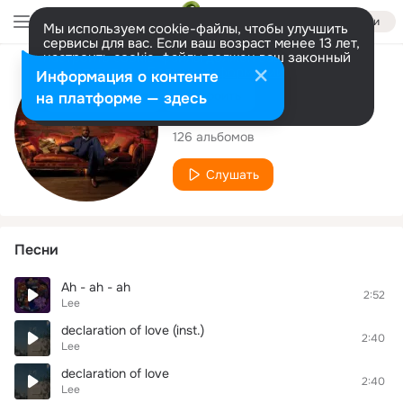
Войти
Мы используем cookie-файлы, чтобы улучшить
сервисы для вас. Если ваш возраст менее 13 лет,
настроить cookie-файлы должен ваш законный
представитель.
Больше информации
Исполнитель
Информация о контенте
Разрешить все
Настроить
на платформе — здесь
Lee
126 альбомов
Слушать
Песни
Ah - ah - ah
2:52
Lee
declaration of love (inst.)
2:40
Lee
declaration of love
2:40
Lee