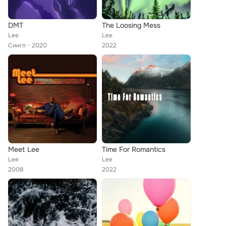
DMT
The Loosing Mess
Lee
Lee
Сингл
2020
2022
Meet Lee
Time For Romantics
Lee
Lee
2008
2022