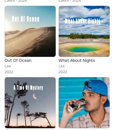
Сингл
2024
Сингл
2025
Out Of Ocean
What About Nights
Lee
Lee
2022
2022