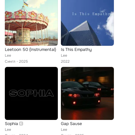
Leetoon 50 (Instrumental)
Is This Empathy
Lee
Lee
Сингл
2025
2022
Sophia
Gap Sause
Lee
Lee