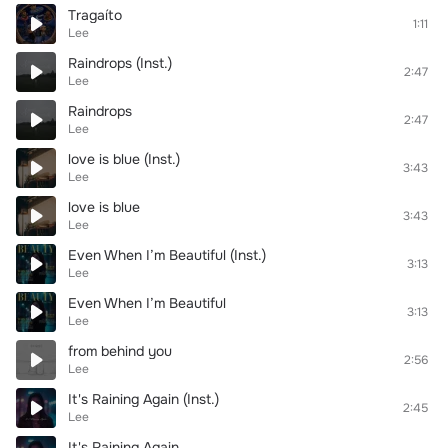
Tragaíto
1:11
Lee
Raindrops (Inst.)
2:47
Lee
Raindrops
2:47
Lee
love is blue (Inst.)
3:43
Lee
love is blue
3:43
Lee
Even When I’m Beautiful (Inst.)
3:13
Lee
Even When I’m Beautiful
3:13
Lee
from behind you
2:56
Lee
It's Raining Again (Inst.)
2:45
Lee
It's Raining Again