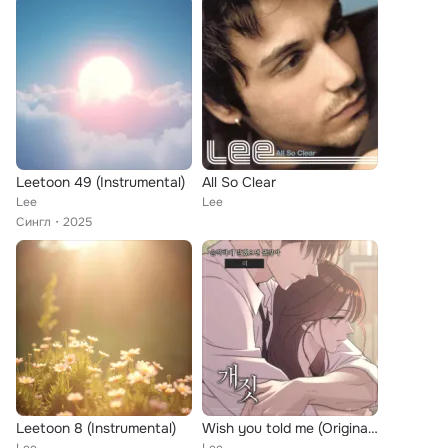
Leetoon 49 (Instrumental)
All So Clear
Lee
Lee
Сингл
2025
Leetoon 8 (Instrumental)
Wish you told me (Original Webtoon Soundtrack from Naver Webtoon "Dirty Deeds")