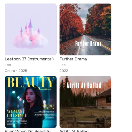
Leetoon 37 (Instrumental)
Further Drama
Lee
Lee
Сингл
2025
2022
Even When I’m Beautiful
Adrift At Ballad