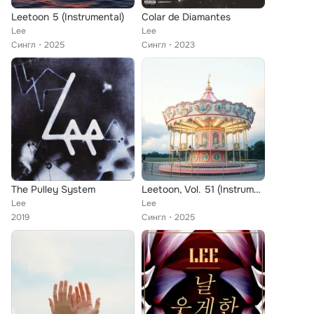
Leetoon 5 (Instrumental)
Colar de Diamantes
Lee
Lee
Сингл
2025
Сингл
2023
The Pulley System
Leetoon, Vol. 51 (Instrumental)
Lee
Lee
2019
Сингл
2025