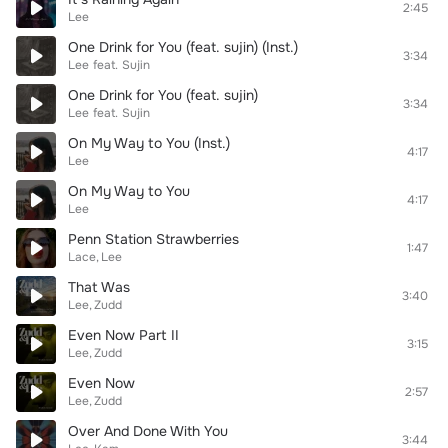
2:45
Lee
One Drink for You (feat. sujin) (Inst.)
3:34
Lee
feat.
Sujin
One Drink for You (feat. sujin)
3:34
Lee
feat.
Sujin
On My Way to You (Inst.)
4:17
Lee
On My Way to You
4:17
Lee
Penn Station Strawberries
1:47
Lace
Lee
That Was
3:40
Lee
Zudd
Even Now Part II
3:15
Lee
Zudd
Even Now
2:57
Lee
Zudd
Over And Done With You
3:44