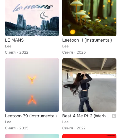
LE MANS
Leetoon 11 (Instrumental)
Lee
Lee
Сингл
2022
Сингл
2025
Leetoon 39 (Instrumental)
Best 4 Me Pt.2 (Warheart)
Lee
Lee
Сингл
2025
Сингл
2022