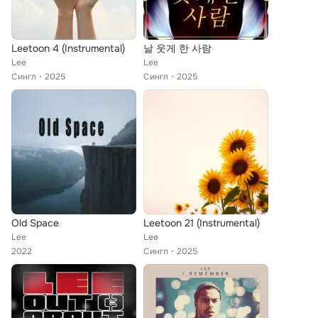
Leetoon 4 (Instrumental)
날 웃게 한 사람
Lee
Lee
Сингл
2025
Сингл
2025
Old Space
Leetoon 21 (Instrumental)
Lee
Lee
2022
Сингл
2025