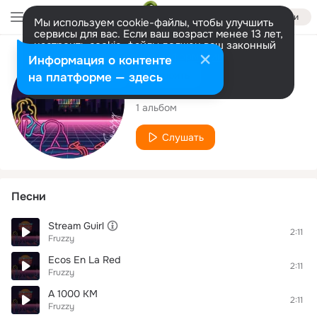
Войти
Мы используем cookie-файлы, чтобы улучшить
сервисы для вас. Если ваш возраст менее 13 лет,
настроить cookie-файлы должен ваш законный
представитель.
Больше информации
Исполнитель
Информация о контенте
Разрешить все
Настроить
на платформе — здесь
Fruzzy
1 альбом
Слушать
Песни
Stream Guirl
2:11
Fruzzy
Ecos En La Red
2:11
Fruzzy
A 1000 KM
2:11
Fruzzy