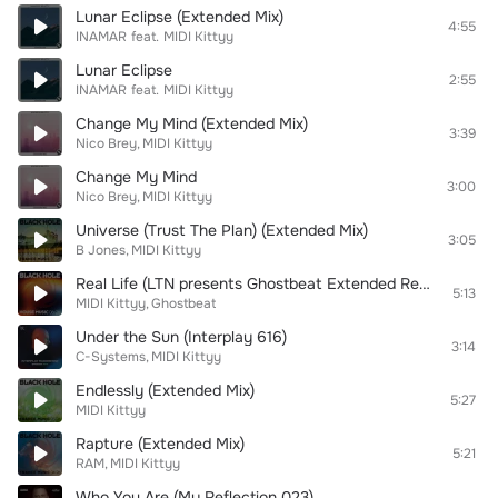
Lunar Eclipse (Extended Mix)
4:55
INAMAR
feat.
MIDI Kittyy
Lunar Eclipse
2:55
INAMAR
feat.
MIDI Kittyy
Change My Mind (Extended Mix)
3:39
Nico Brey
MIDI Kittyy
Change My Mind
3:00
Nico Brey
MIDI Kittyy
Universe (Trust The Plan) (Extended Mix)
3:05
B Jones
MIDI Kittyy
Real Life (LTN presents Ghostbeat Extended Remix)
5:13
MIDI Kittyy
Ghostbeat
Under the Sun (Interplay 616)
3:14
C-Systems
MIDI Kittyy
Endlessly (Extended Mix)
5:27
MIDI Kittyy
Rapture (Extended Mix)
5:21
RAM
MIDI Kittyy
Who You Are (My Reflection 023)