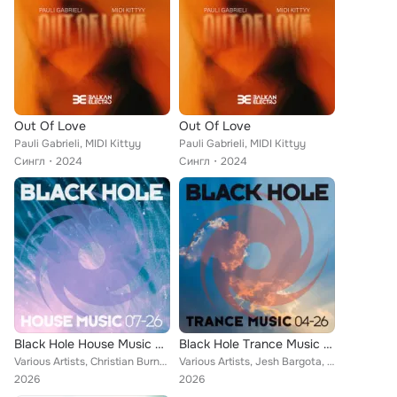
Out Of Love
Out Of Love
Pauli Gabrieli, MIDI Kittyy
Pauli Gabrieli, MIDI Kittyy
Сингл
2024
Сингл
2024
Black Hole House Music 07-26
Black Hole Trance Music 04-26
Various Artists, Christian Burns, Roman Hope, Kryder, Kiholm, TRIP RGAZZI, Melih Aydogan, Emmanuel David, HALIENE, Pavlo Vicci, ...
Various Artists, Jesh Bargota, Mark Sherry, ReOrder, Shadow Assembly, Cold Blue, Craig Connelly, Disco Dice, Johan Gielen, ADR (...
2026
2026