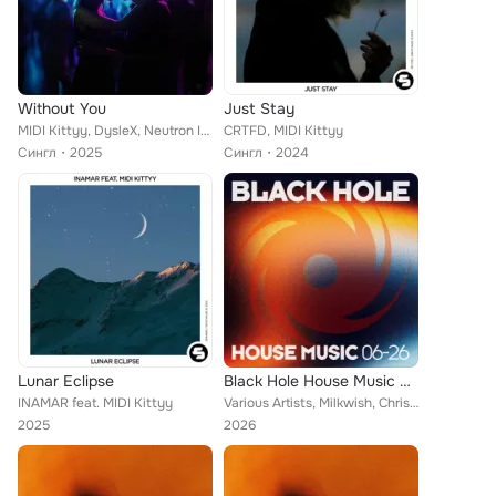
Without You
Just Stay
MIDI Kittyy, DysleX, Neutron Inv.
CRTFD, MIDI Kittyy
Сингл
2025
Сингл
2024
Lunar Eclipse
Black Hole House Music 06-26
INAMAR feat. MIDI Kittyy
Various Artists, Milkwish, Christian Burns, Faminski, Dennis Sheperd, Terry Golden, Sergio Marini, Alt1, Charmes, Maratone, Aqua...
2025
2026