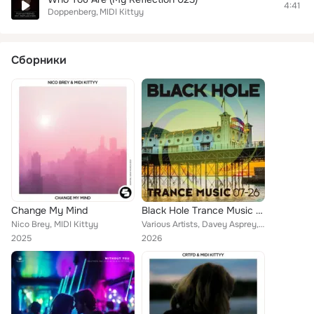
4:41
Doppenberg
MIDI Kittyy
Сборники
Change My Mind
Black Hole Trance Music 07-26
Nico Brey, MIDI Kittyy
Various Artists, Davey Asprey, Alex M.O.R.P.H., Push, Mark Sherry, Kryder, Tastexperience, Avenue One, Amos & Riot Night, Claus ...
2025
2026