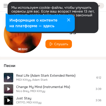
Войти
Мы используем cookie-файлы, чтобы улучшить
сервисы для вас. Если ваш возраст менее 13 лет,
настроить cookie-файлы должен ваш законный
представитель.
Больше информации
Информация о контенте
Исполнитель
Разрешить все
Настроить
на платформе — здесь
MIDI Kittyy
Слушать
Песни
Real Life (Adam Stark Extended Remix)
6:12
MIDI Kittyy
Adam Stark
Change My Mind (Instrumental Mix)
3:39
Nico Brey
MIDI Kittyy
Just Stay
3:36
CRTFD
MIDI Kittyy