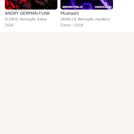
ANGRY GERMAN FUNK
Mushashi
KLEAVE, Bennydlx, Sxbra
VANXLLA, Bennydlx, needleタ
2025
Сингл
2024