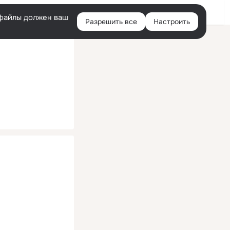
Помощь
Войти
й
e-файлы должен ваш
Разрешить все
Настроить
Правая
колонка