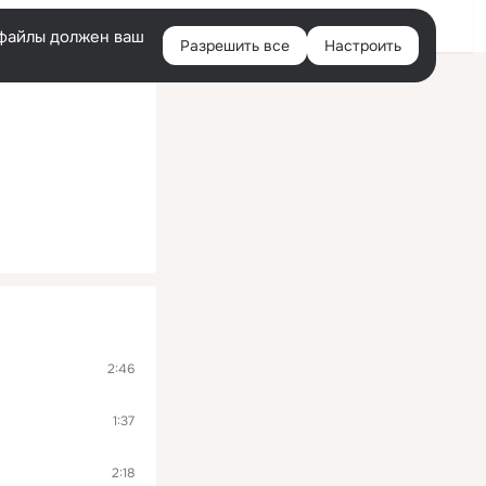
Помощь
Войти
й
e-файлы должен ваш
Разрешить все
Настроить
Правая
колонка
2:46
1:37
2:18