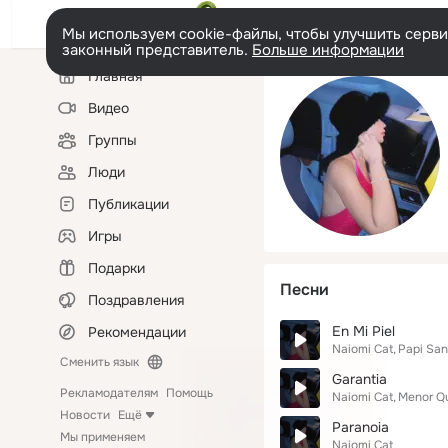
Мы используем cookie-файлы, чтобы улучшить сервис
законный представитель.
Больше информации
Левая
Главная
колонка
Видео
Группы
Люди
Публикации
Игры
Подарки
Песни
Поздравления
En Mi Piel
Рекомендации
Naiomi Cat
Papi San
Сменить язык
Garantia
Рекламодателям
Помощь
Naiomi Cat
Menor Q
Новости
Ещё
Paranoia
Мы применяем
Naiomi Cat