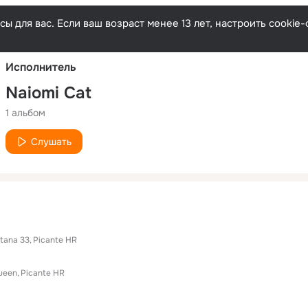
Русски
ы для вас. Если ваш возраст менее 13 лет, настроить cooki
Исполнитель
Naiomi Cat
1 альбом
Слушать
tana 33
Picante HR
ueen
Picante HR