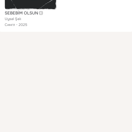
SEBEBİM OLSUN
Uysal Şalı
Сингл
2025