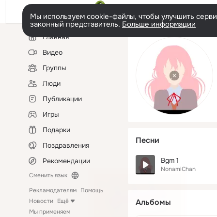
Мы используем cookie-файлы, чтобы улучшить сервис
законный представитель.
Больше информации
Левая
Главная
колонка
Видео
Группы
Люди
Публикации
Игры
Подарки
Песни
Поздравления
Bgm 1
Рекомендации
NonamiChan
Сменить язык
Рекламодателям
Помощь
Новости
Ещё
Альбомы
Мы применяем