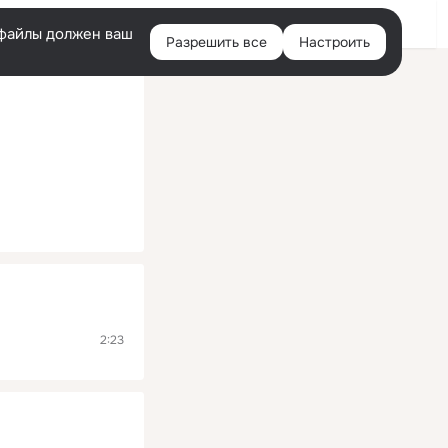
Помощь
Войти
й
e-файлы должен ваш
Разрешить все
Настроить
Правая
колонка
2:23