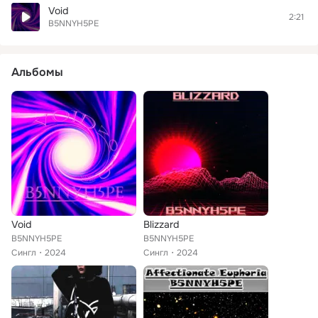
Void
2:21
B5NNYH5PE
Альбомы
Void
Blizzard
B5NNYH5PE
B5NNYH5PE
Сингл
2024
Сингл
2024