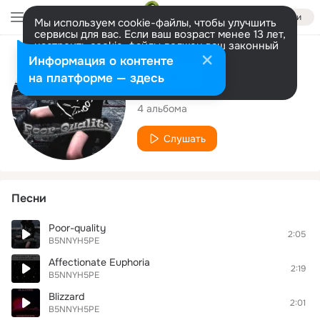
Войти
Мы используем cookie-файлы, чтобы улучшить
сервисы для вас. Если ваш возраст менее 13 лет,
настроить cookie-файлы должен ваш законный
представитель.
Больше информации
Исполнитель
Информация о контенте
Разрешить все
Настроить
на платформе — здесь
B5NNYH5PE
4 альбома
Слушать
Песни
Poor-quality
2:05
B5NNYH5PE
Affectionate Euphoria
2:19
B5NNYH5PE
Blizzard
2:01
B5NNYH5PE