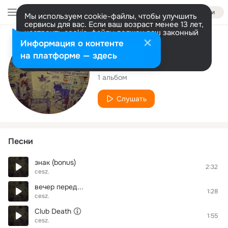
Войти
Мы используем cookie-файлы, чтобы улучшить
сервисы для вас. Если ваш возраст менее 13 лет,
настроить cookie-файлы должен ваш законный
представитель.
Больше информации
Исполнитель
Информация о контенте
Разрешить все
Настроить
на платформе — здесь
cesz.
1 альбом
Слушать
Песни
знак (bonus)
2:32
cesz.
вечер перед...
1:28
cesz.
Club Death
1:55
cesz.