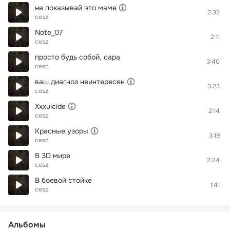
не показывай это маме
2:32
cesz.
Note_07
2:11
cesz.
просто будь собой, сара
3:40
cesz.
ваш диагноз неинтересен
3:23
cesz.
Xxxuicide
2:14
cesz.
Красные узоры
3:19
cesz.
В 3D мире
2:24
cesz.
В боевой стойке
1:41
cesz.
Альбомы