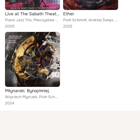
Live at The Sabath Theatre in Warsaw
Ether
Piano Jazz Trio, Mieczysław Mazur, Krzysztof Sadowski, Krzysztof Karpiński, Zbigniew Wegehaupt, Sebastian Frankiewicz, Violin Qu...
Piotr Schmidt, Andrzej Święs, Sebastian Frankiewicz
2005
2025
Młynarski. Bynajmniej.
Wojciech Myrczek, Piotr Schmidt feat. Krzysztof Herdzin, Andrzej Święs, Sebastian Frankiewicz
2024