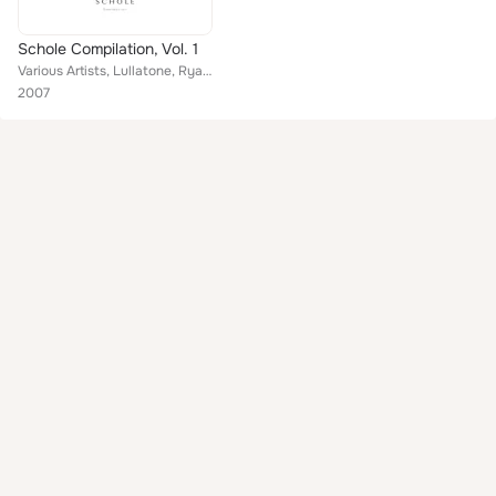
Schole Compilation, Vol. 1
Various Artists, Lullatone, Ryan Francesconi, .tape., haruka nakamura, Dom Mino', Cokiyu, Daisuke Miyatani, Familiar Trees, Chan...
2007