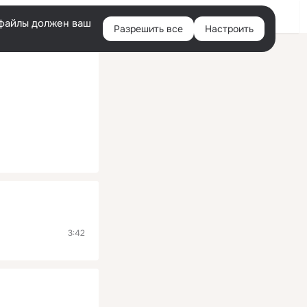
Помощь
Войти
й
e-файлы должен ваш
Разрешить все
Настроить
Правая
колонка
3:42