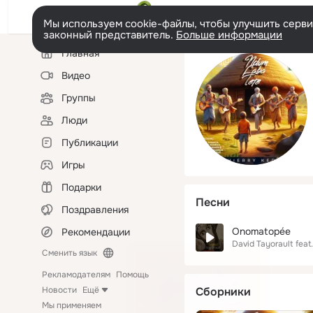
Мы используем cookie-файлы, чтобы улучшить сервис
законный представитель.
Больше информации
Левая
Главная
колонка
Видео
Группы
Люди
Публикации
Игры
Подарки
Песни
Поздравления
Onomatopée
Рекомендации
David Tayorault
feat.
Сменить язык
Рекламодателям
Помощь
Новости
Ещё
Сборники
Мы применяем