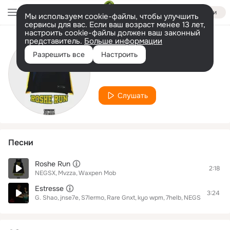
Войти
Мы используем cookie-файлы, чтобы улучшить
сервисы для вас. Если ваш возраст менее 13 лет,
настроить cookie-файлы должен ваш законный
представитель.
Больше информации
Исполнитель
Разрешить все
Настроить
NEGSX
Слушать
Песни
Roshe Run
2:18
NEGSX
Mvzza
Waxpen Mob
Estresse
3:24
G. Shao
jnse7e
S7lermo
Rare Gnxt
kyo wpm
7helb
NEGSX
Waxpen