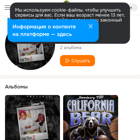
Войти
Мы используем cookie-файлы, чтобы улучшить
сервисы для вас. Если ваш возраст менее 13 лет,
настроить cookie-файлы должен ваш законный
представитель.
Больше информации
Исполнитель
Информация о контенте
Разрешить все
Настроить
на платформе — здесь
$eminary Tiff
2 альбома
Слушать
Альбомы