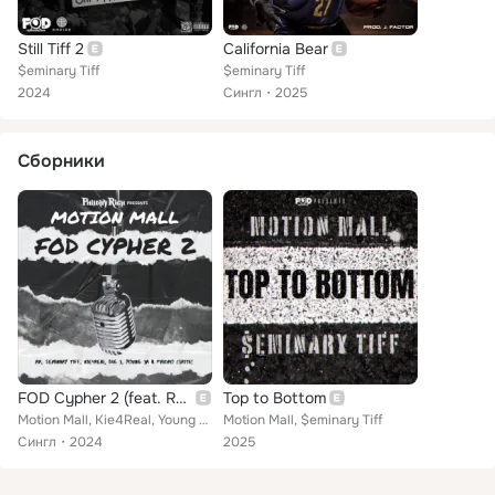
Still Tiff 2
California Bear
$eminary Tiff
$eminary Tiff
2024
Сингл
2025
Сборники
FOD Cypher 2 (feat. RR, $eminary Tiff, Big J & Paidro Classic)
Top to Bottom
Motion Mall, Kie4Real, Young JR feat. RR, $eminary Tiff, Big J, Paidro Classic
Motion Mall, $eminary Tiff
Сингл
2024
2025