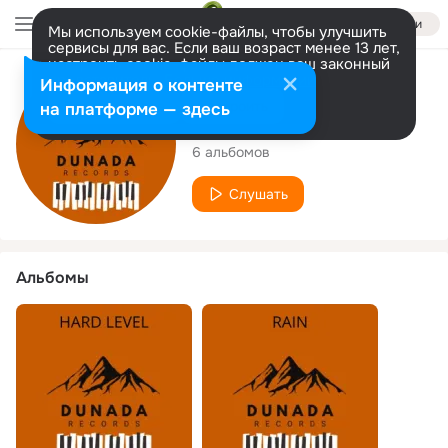
Войти
Мы используем cookie-файлы, чтобы улучшить
сервисы для вас. Если ваш возраст менее 13 лет,
настроить cookie-файлы должен ваш законный
представитель.
Больше информации
Исполнитель
Информация о контенте
Разрешить все
Настроить
на платформе — здесь
LopesOnTheTrack
6 альбомов
Слушать
Альбомы