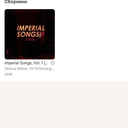
Сборники
Imperial Songs, Vol. 1 (2011-2018)
Various Artists, Tin Tchikuanga, Raio-X, Poba MC, Conexão Pesada, Foxismo Ismo, Kadaxtrado, Miranda Grua, Coligação Letal, La Te...
2018