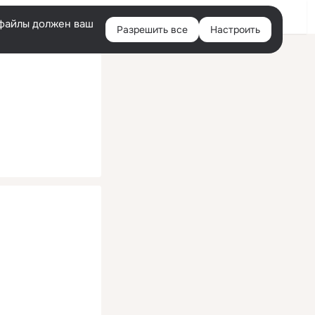
Помощь
Войти
й
e-файлы должен ваш
Разрешить все
Настроить
Правая
колонка