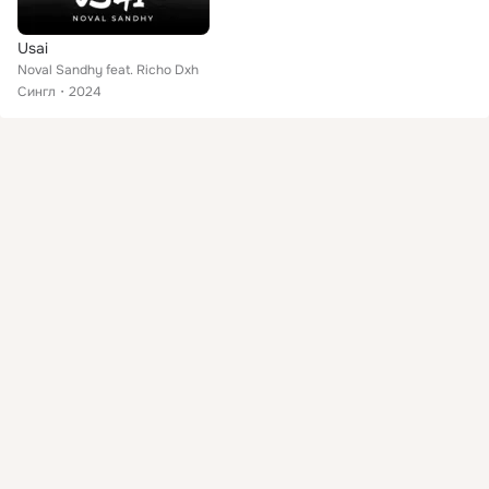
Usai
Noval Sandhy feat. Richo Dxh
Сингл
2024