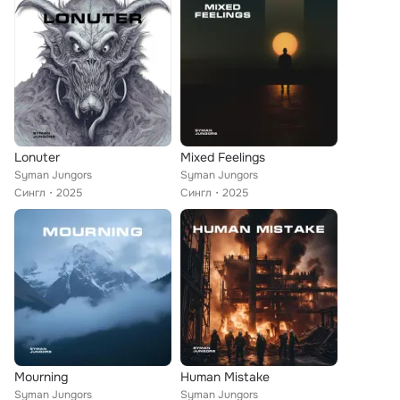
Lonuter
Mixed Feelings
Syman Jungors
Syman Jungors
Сингл
2025
Сингл
2025
Mourning
Human Mistake
Syman Jungors
Syman Jungors