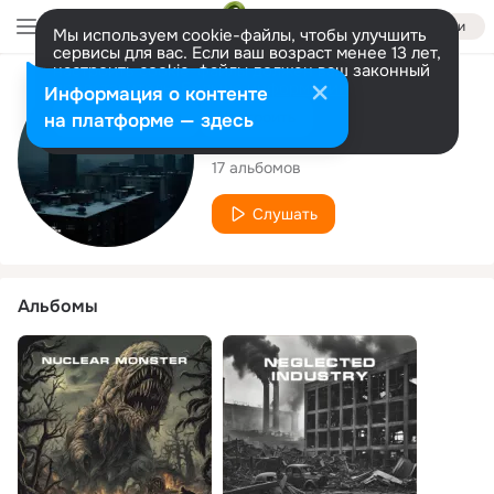
Войти
Мы используем cookie-файлы, чтобы улучшить
сервисы для вас. Если ваш возраст менее 13 лет,
настроить cookie-файлы должен ваш законный
представитель.
Больше информации
Исполнитель
Информация о контенте
Разрешить все
Настроить
на платформе — здесь
Syman Jungors
17 альбомов
Слушать
Альбомы