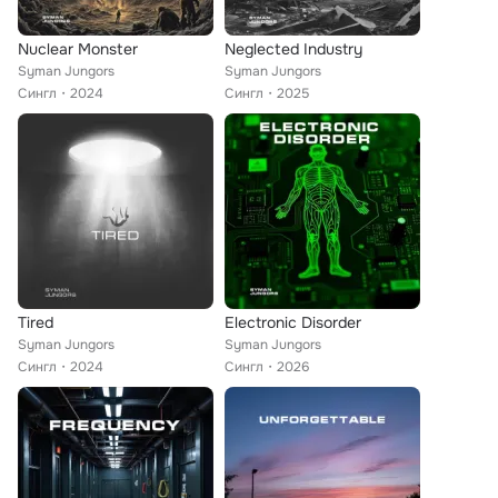
Nuclear Monster
Neglected Industry
Syman Jungors
Syman Jungors
Сингл
2024
Сингл
2025
Tired
Electronic Disorder
Syman Jungors
Syman Jungors
Сингл
2024
Сингл
2026