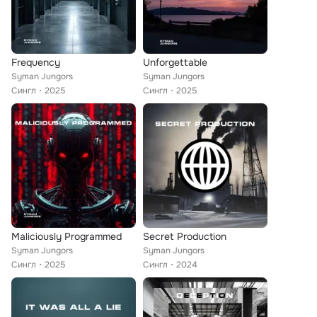
Frequency
Unforgettable
Syman Jungors
Syman Jungors
Сингл
2025
Сингл
2025
Maliciously Programmed
Secret Production
Syman Jungors
Syman Jungors
Сингл
2025
Сингл
2024