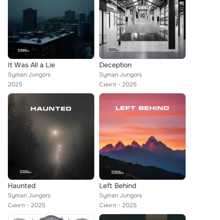
It Was All a Lie
Deception
Syman Jungors
Syman Jungors
2025
Сингл
2025
Haunted
Left Behind
Syman Jungors
Syman Jungors
Сингл
2025
Сингл
2025