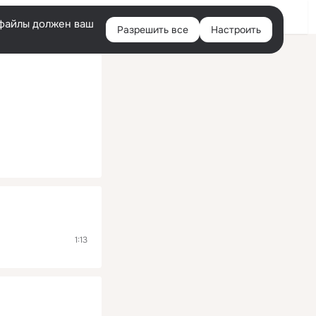
Помощь
Войти
й
e-файлы должен ваш
Разрешить все
Настроить
Правая
колонка
1:13