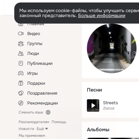
Мы используем cookie-файлы, чтобы улучшить сервис
законный представитель.
Больше информации
Левая
Главная
колонка
Видео
Группы
Люди
Публикации
Игры
Подарки
Песни
Поздравления
Streets
Рекомендации
Zlatod
Сменить язык
Рекламодателям
Помощь
Новости
Ещё
Альбомы
Мы применяем