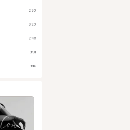
2:30
3:20
2:49
3:31
3:16