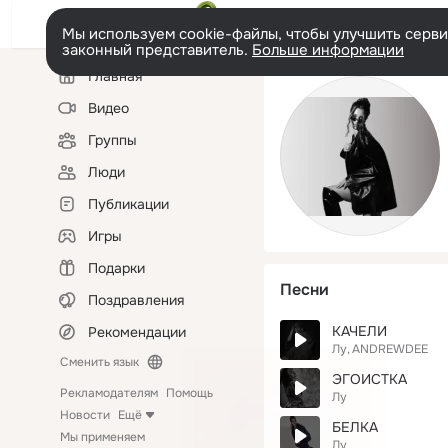
Мы используем cookie-файлы, чтобы улучшить сервис
законный представитель.
Больше информации
Левая
Главная
колонка
Видео
Группы
Люди
Публикации
Игры
Подарки
Песни
Поздравления
КАЧЕЛИ
Рекомендации
Лу
ANDREWDEE
Сменить язык
ЭГОИСТКА
Рекламодателям
Помощь
Лу
Новости
Ещё
БЕЛКА
Мы применяем
Лу