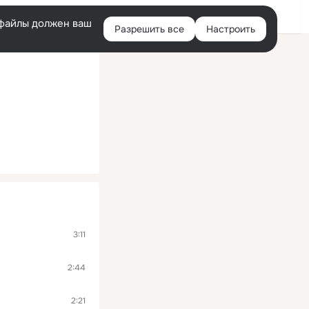
Помощь
Войти
й
e-файлы должен ваш
Разрешить все
Настроить
Правая
колонка
3:11
2:44
2:21