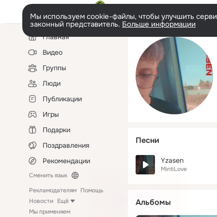
Мы используем cookie-файлы, чтобы улучшить сервис
законный представитель.
Больше информации
Левая
Главная
колонка
Видео
Группы
Люди
Публикации
Игры
Подарки
Песни
Поздравления
Yzasen
Рекомендации
MintiLove
Сменить язык
Рекламодателям
Помощь
Новости
Ещё
Альбомы
Мы применяем