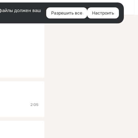
Помощь
Войти
й
e-файлы должен ваш
Разрешить все
Настроить
Правая
колонка
2:05