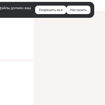
Помощь
Войти
й
e-файлы должен ваш
Разрешить все
Настроить
Правая
колонка