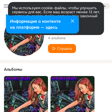
Войти
Мы используем cookie-файлы, чтобы улучшить
сервисы для вас. Если ваш возраст менее 13 лет,
настроить cookie-файлы должен ваш законный
представитель.
Больше информации
Исполнитель
Информация о контенте
Разрешить все
Настроить
на платформе — здесь
Siti Pez Tevez
4 альбома
Слушать
Альбомы