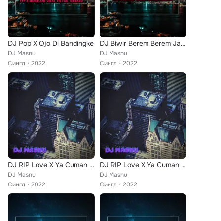
DJ Pop X Ojo Di Bandingke
DJ Biwir Berem Berem Jawer Hayam Panon Coklat Kopi Susu
DJ Masnu
DJ Masnu
Сингл
2022
Сингл
2022
DJ RIP Love X Ya Cuman Kamu
DJ RIP Love X Ya Cuman Kamu - Inst
DJ Masnu
DJ Masnu
Сингл
2022
Сингл
2022