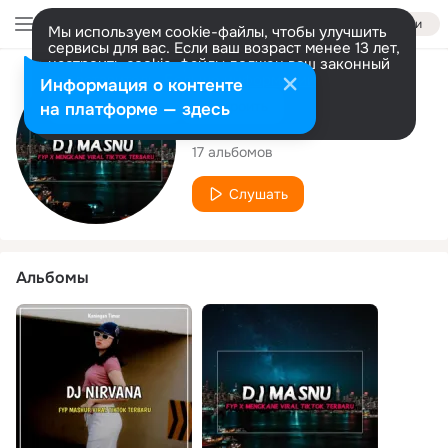
Войти
Мы используем cookie-файлы, чтобы улучшить
сервисы для вас. Если ваш возраст менее 13 лет,
настроить cookie-файлы должен ваш законный
представитель.
Больше информации
Исполнитель
Информация о контенте
Разрешить все
Настроить
на платформе — здесь
DJ Masnu
17 альбомов
Слушать
Альбомы