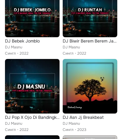
DJ Bebek Jomblo
DJ Biwir Berem Berem Jawer Hayam Panon Coklat Kopi Susu -inst
DJ Masnu
DJ Masnu
Сингл
2022
Сингл
2022
DJ Pop X Ojo Di Bandingke - Inst
DJ Asn Jj Breakbeat
DJ Masnu
DJ Masnu
Сингл
2022
Сингл
2023