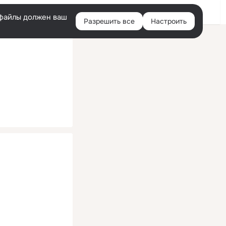
Помощь
Войти
й
e-файлы должен ваш
Разрешить все
Настроить
Правая
колонка