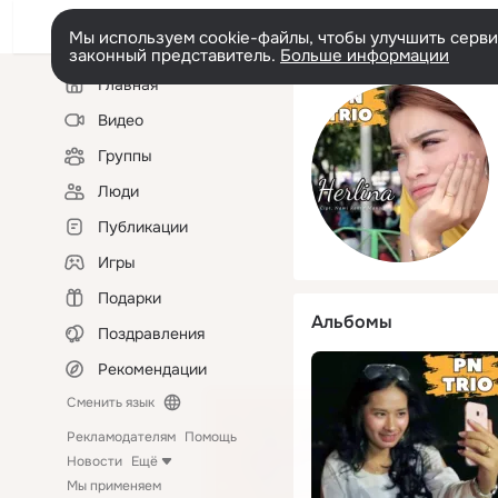
Мы используем cookie-файлы, чтобы улучшить сервис
законный представитель.
Больше информации
Левая
Главная
колонка
Видео
Группы
Люди
Публикации
Игры
Подарки
Альбомы
Поздравления
Рекомендации
Сменить язык
Рекламодателям
Помощь
Новости
Ещё
Мы применяем