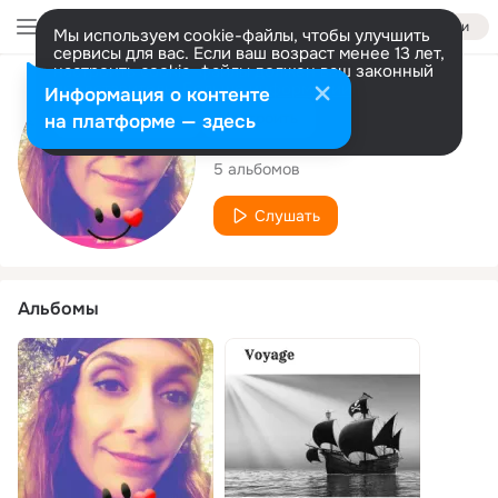
Войти
Мы используем cookie-файлы, чтобы улучшить
сервисы для вас. Если ваш возраст менее 13 лет,
настроить cookie-файлы должен ваш законный
представитель.
Больше информации
Исполнитель
Информация о контенте
Разрешить все
Настроить
на платформе — здесь
J.E.L.A
5 альбомов
Слушать
Альбомы