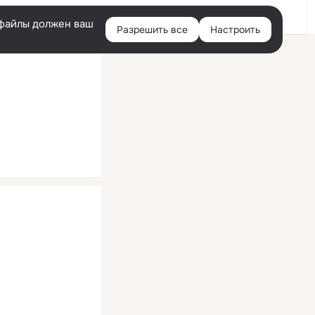
Помощь
Войти
й
e-файлы должен ваш
Разрешить все
Настроить
Правая
колонка