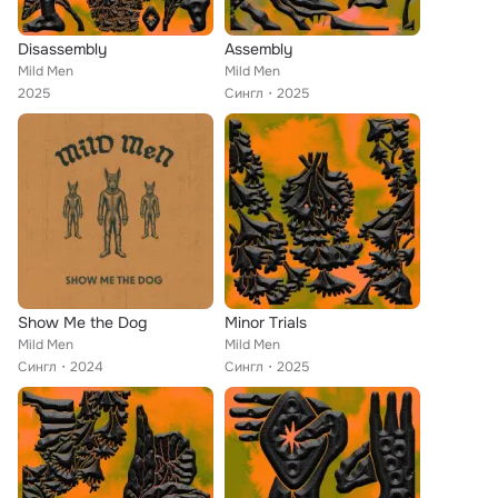
Disassembly
Assembly
Mild Men
Mild Men
2025
Сингл
2025
Show Me the Dog
Minor Trials
Mild Men
Mild Men
Сингл
2024
Сингл
2025