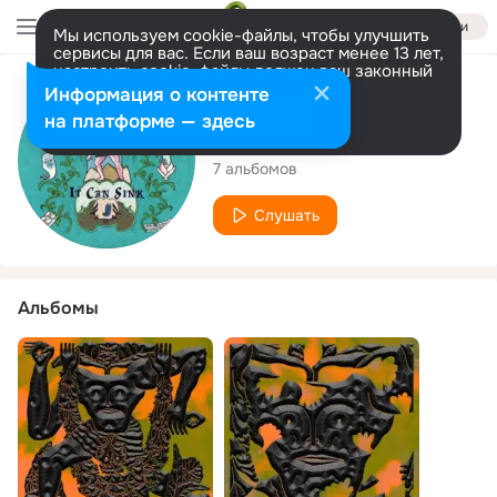
Войти
Мы используем cookie-файлы, чтобы улучшить
сервисы для вас. Если ваш возраст менее 13 лет,
настроить cookie-файлы должен ваш законный
представитель.
Больше информации
Исполнитель
Информация о контенте
Разрешить все
Настроить
на платформе — здесь
Mild Men
7 альбомов
Слушать
Альбомы