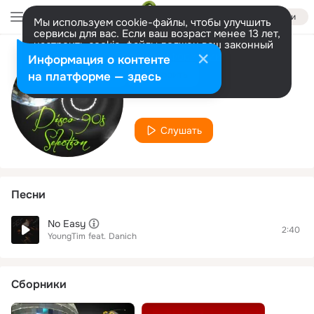
Войти
Мы используем cookie-файлы, чтобы улучшить
сервисы для вас. Если ваш возраст менее 13 лет,
настроить cookie-файлы должен ваш законный
представитель.
Больше информации
Информация о контенте
Исполнитель
Разрешить все
Настроить
на платформе — здесь
Danich
Слушать
Песни
No Easy
2:40
YoungTim
feat.
Danich
Сборники