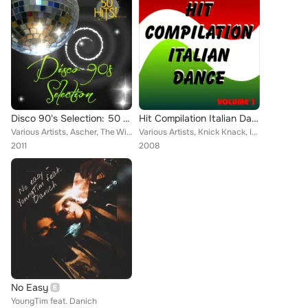
Disco 90's Selection: 50 Hits
Hit Compilation Italian Dance
Various Artists, Ascher, The Witch, A.C. One, St. Louis, Danich, Norton, Patricia Mare, Napolitan, Fresko, Morgan Cardinale, Ale...
Various Artists, Knick Knack, Isabella Biffi, Gunga, A.C. One, Sea Flowers, Jenny Montola, Lady R, Fun Key Tone, Danich, Kubla, ...
2011
2008
No Easy
YoungTim feat. Danich