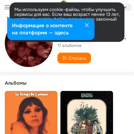
Войти
Мы используем cookie-файлы, чтобы улучшить
сервисы для вас. Если ваш возраст менее 13 лет,
настроить cookie-файлы должен ваш законный
представитель.
Больше информации
Исполнитель
Информация о контенте
Разрешить все
Настроить
на платформе — здесь
Suzan Köcher's Suprafon
17 альбомов
Слушать
Альбомы