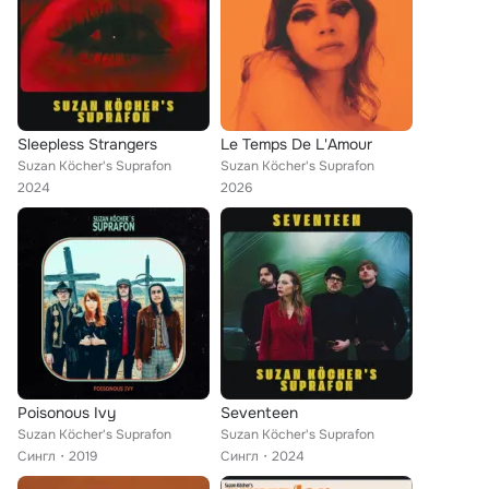
Sleepless Strangers
Le Temps De L'Amour
Suzan Köcher's Suprafon
Suzan Köcher's Suprafon
2024
2026
Poisonous Ivy
Seventeen
Suzan Köcher's Suprafon
Suzan Köcher's Suprafon
Сингл
2019
Сингл
2024