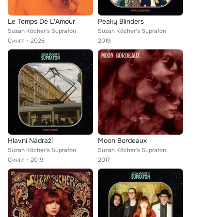
Le Temps De L'Amour
Peaky Blinders
Suzan Köcher's Suprafon
Suzan Köcher's Suprafon
Сингл
2026
2019
Hlavní Nádraží
Moon Bordeaux
Suzan Köcher's Suprafon
Suzan Köcher's Suprafon
Сингл
2019
2017