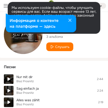
Войти
Мы используем cookie-файлы, чтобы улучшить
сервисы для вас. Если ваш возраст менее 13 лет,
настроить cookie-файлы должен ваш законный
представитель.
Больше информации
Исполнитель
Информация о контенте
Разрешить все
Настроить
на платформе — здесь
Blaz Prosnitz
3 альбома
Слушать
Песни
Nur mit dir
2:44
Blaz Prosnitz
Sag einfach ja
2:24
Blaz Prosnitz
Alles was zählt
2:19
Blaz Prosnitz