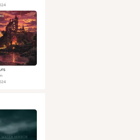
024
urs
wn
024