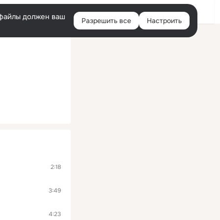
Помощь
Войти
й
e-файлы должен ваш
Разрешить все
Настроить
Правая
колонка
2:18
3:49
4:23