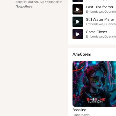
рекомендательные технологии
Подробнее
Last Bite for You
Emberdawn
Quench
Still Water Mirror
Emberdawn
Quench
Come Closer
Emberdawn
Quench
Альбомы
Bassline
Emberdawn