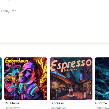
Fanny Trần
My Flame
Espresso
Find me
Emberdawn
Emberdawn
Emberda