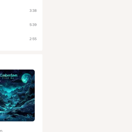
3:38
5:39
2:55
wn