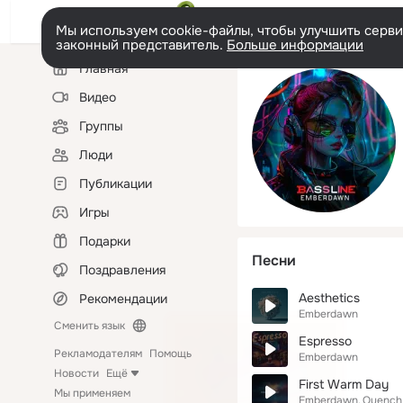
Мы используем cookie-файлы, чтобы улучшить сервис
законный представитель.
Больше информации
Левая
Главная
колонка
Видео
Группы
Люди
Публикации
Игры
Подарки
Песни
Поздравления
Aesthetics
Рекомендации
Emberdawn
Сменить язык
Espresso
Рекламодателям
Помощь
Emberdawn
Новости
Ещё
First Warm Day
Мы применяем
Emberdawn
Quench