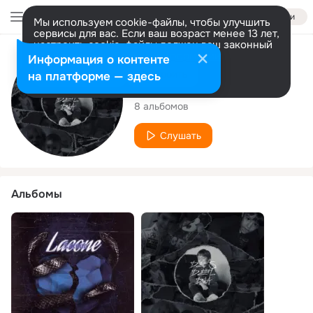
Войти
Мы используем cookie-файлы, чтобы улучшить
сервисы для вас. Если ваш возраст менее 13 лет,
настроить cookie-файлы должен ваш законный
представитель.
Больше информации
Исполнитель
Информация о контенте
Разрешить все
Настроить
на платформе — здесь
Llini
8 альбомов
Слушать
Альбомы