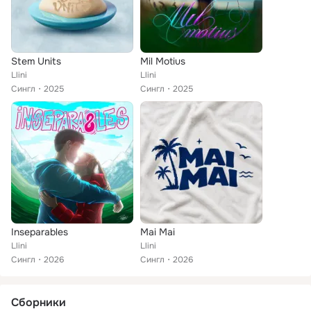
Stem Units
Mil Motius
Llini
Llini
Сингл
2025
Сингл
2025
Inseparables
Mai Mai
Llini
Llini
Сингл
2026
Сингл
2026
Сборники