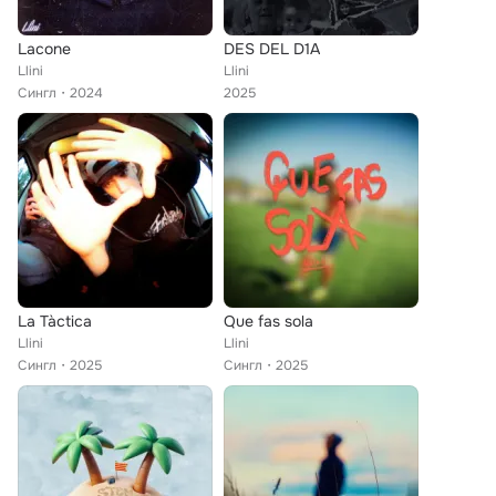
Lacone
DES DEL D1A
Llini
Llini
Сингл
2024
2025
La Tàctica
Que fas sola
Llini
Llini
Сингл
2025
Сингл
2025