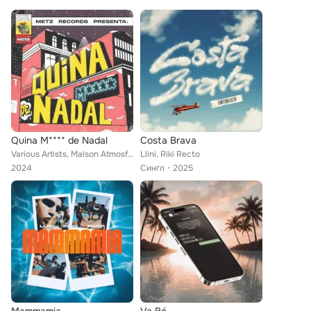
Quina M**** de Nadal
Costa Brava
Various Artists, Malson Atmosfèric, Ill., Llini, Bixu, AKA CITOS, Marina Freixas, zneakyboi, ROMO
Llini, Riki Recto
2024
Сингл
2025