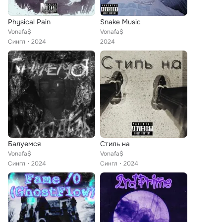
Physical Pain
Snake Music
Vonafa$
Vonafa$
Сингл
2024
2024
Балуемся
Стиль на
Vonafa$
Vonafa$
Сингл
2024
Сингл
2024