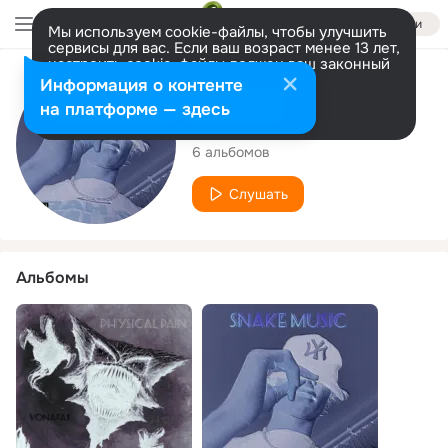
Войти
Мы используем cookie-файлы, чтобы улучшить
сервисы для вас. Если ваш возраст менее 13 лет,
настроить cookie-файлы должен ваш законный
представитель.
Больше информации
Исполнитель
Информация о контенте
Разрешить все
Настроить
на платформе — здесь
Vonafa$
6 альбомов
Слушать
Альбомы