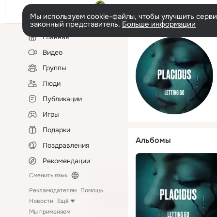
Мы используем cookie-файлы, чтобы улучшить сервис
законный представитель.
Больше информации
Левая
Главная
колонка
Видео
Группы
Люди
Публикации
Игры
Подарки
Альбомы
Поздравления
Рекомендации
Сменить язык
Рекламодателям
Помощь
Новости
Ещё
Мы применяем