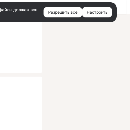
Помощь
Войти
й
e-файлы должен ваш
Разрешить все
Настроить
Правая
колонка