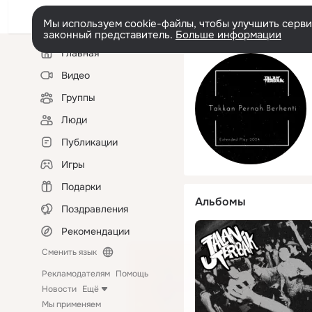
Мы используем cookie-файлы, чтобы улучшить сервис
законный представитель.
Больше информации
Левая
Главная
колонка
Видео
Группы
Люди
Публикации
Игры
Подарки
Альбомы
Поздравления
Рекомендации
Сменить язык
Рекламодателям
Помощь
Новости
Ещё
Мы применяем