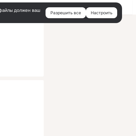
Помощь
Войти
й
e-файлы должен ваш
Разрешить все
Настроить
Правая
колонка