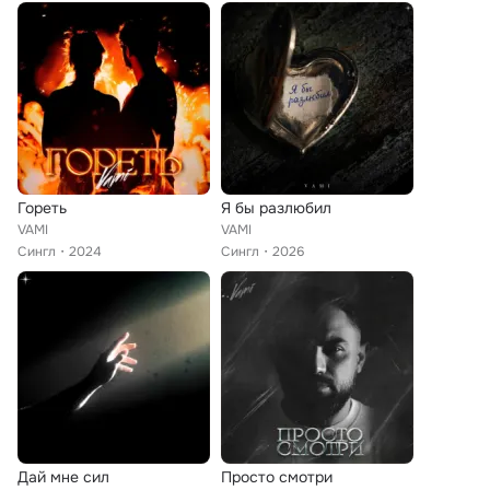
Гореть
Я бы разлюбил
VAMI
VAMI
Сингл
2024
Сингл
2026
Дай мне сил
Просто смотри