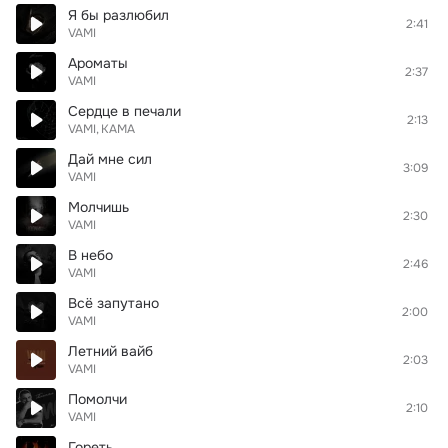
Я бы разлюбил
2:41
VAMI
Ароматы
2:37
VAMI
Сердце в печали
2:13
VAMI
КАМА
Дай мне сил
3:09
VAMI
Молчишь
2:30
VAMI
В небо
2:46
VAMI
Всё запутано
2:00
VAMI
Летний вайб
2:03
VAMI
Помолчи
2:10
VAMI
Гореть