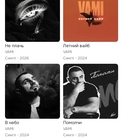
Не плачь
Летний вайб
VAMI
VAMI
Сингл
2026
Сингл
2024
В небо
Помолчи
VAMI
VAMI
Сингл
2024
Сингл
2024