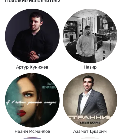
Похожие исполнители
Артур Кунижев
Назир
Назим Исмаилов
Азамат Джарим