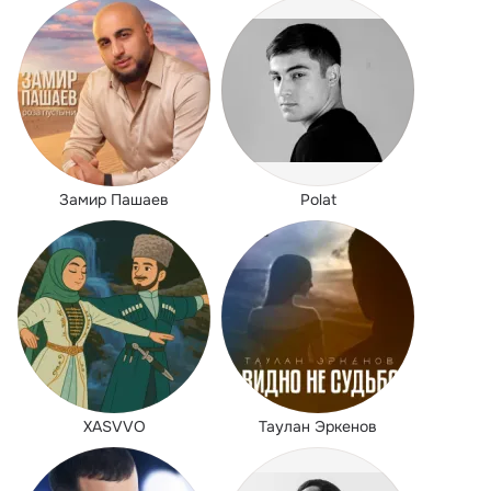
Замир Пашаев
Polat
XASVVO
Таулан Эркенов