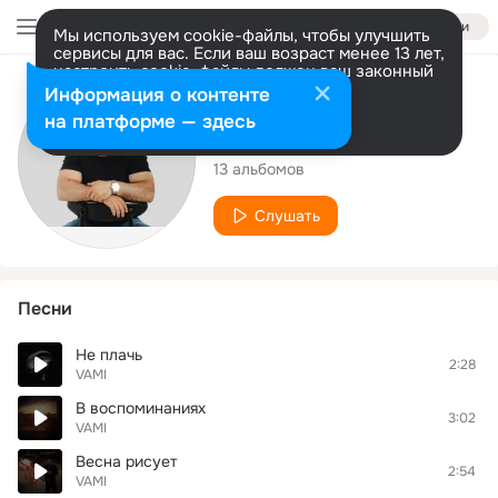
Войти
Мы используем cookie-файлы, чтобы улучшить
сервисы для вас. Если ваш возраст менее 13 лет,
настроить cookie-файлы должен ваш законный
представитель.
Больше информации
Исполнитель
Информация о контенте
Разрешить все
Настроить
на платформе — здесь
VAMI
13 альбомов
Слушать
Песни
Не плачь
2:28
VAMI
В воспоминаниях
3:02
VAMI
Весна рисует
2:54
VAMI