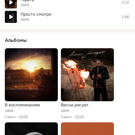
2:22
VAMI
Просто смотри
2:56
VAMI
Альбомы
В воспоминаниях
Весна рисует
VAMI
VAMI
Сингл
2025
Сингл
2025