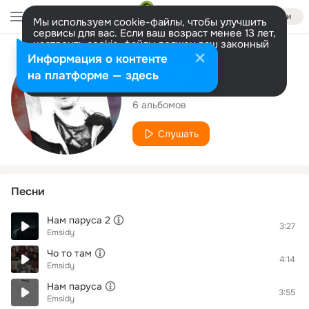
Войти
Мы используем cookie-файлы, чтобы улучшить
сервисы для вас. Если ваш возраст менее 13 лет,
настроить cookie-файлы должен ваш законный
представитель.
Больше информации
Исполнитель
Информация о контенте
Разрешить все
Настроить
на платформе — здесь
Emsidy
6 альбомов
Слушать
Песни
Нам паруса 2
3:27
Emsidy
Чо то там
4:14
Emsidy
Нам паруса
3:55
Emsidy