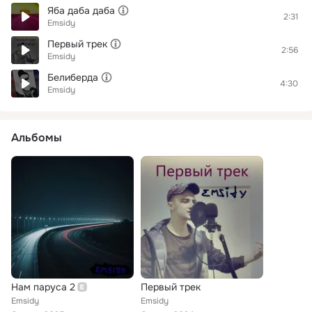
Яба даба даба
2:31
Emsidy
Первый трек
2:56
Emsidy
Белиберда
4:30
Emsidy
Альбомы
Нам паруса 2
Первый трек
Emsidy
Emsidy