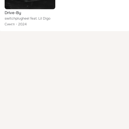
Drive-By
switchplugheel feat. Lil Digo
Сингл
2024