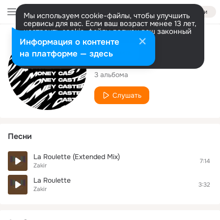
Войти
Мы используем cookie-файлы, чтобы улучшить
сервисы для вас. Если ваш возраст менее 13 лет,
настроить cookie-файлы должен ваш законный
представитель.
Больше информации
Исполнитель
Информация о контенте
Разрешить все
Настроить
на платформе — здесь
Zakir
3 альбома
Слушать
Песни
La Roulette (Extended Mix)
7:14
Zakir
La Roulette
3:32
Zakir