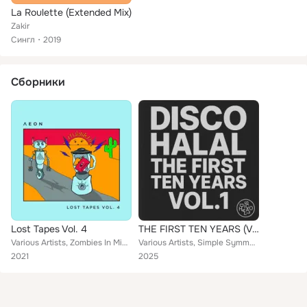
La Roulette (Extended Mix)
Zakir
Сингл
2019
Сборники
Lost Tapes Vol. 4
THE FIRST TEN YEARS (Vol.1)
Various Artists, Zombies In Miami, Rigopolar, Vhyce, REES, Zakir, Machinegewehr, Zakmina, My Boy Roy, Ricardo Baez, Silicodisco
Various Artists, Simple Symmetry, Joseph Ashworth, Polocorp, SX2, Wallace, Time To Sleep, Zakir, Tunnelvisions, Moscoman, The At...
2021
2025