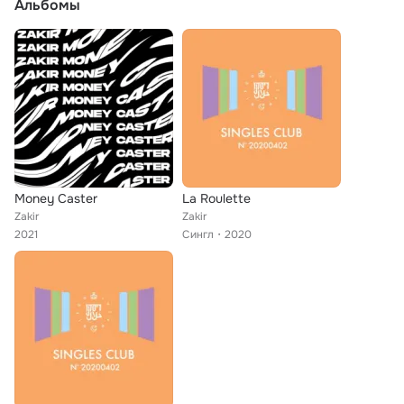
Альбомы
Money Caster
La Roulette
Zakir
Zakir
2021
Сингл
2020