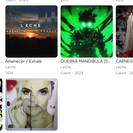
Сингл
2023
2015
2013
Sziget Festival 2017
Amanecer / Exhale
QUEBRA MANDIBULA (Sped Up)
CARNEV
Leche
Leche
Leche
2014
Сингл
2023
Сингл
2