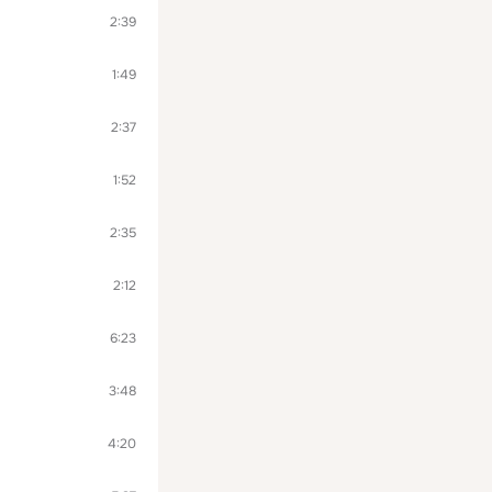
2:39
1:49
2:37
1:52
2:35
2:12
6:23
3:48
4:20