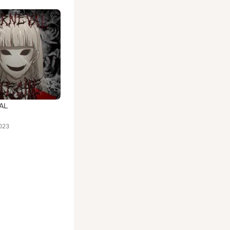
AL
023