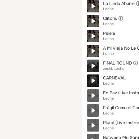
Lo Lindo Aburre
Leche
Clitoris
Leche
Pelela
Leche
A Mi Vieja No Le
Leche
FINAL ROUND
zecki
Leche
CARNEVAL
Leche
En Paz (Live Inst
Leche
Frágil Como el Co
Leche
Plural (Live Instr
Leche
Between My Sores