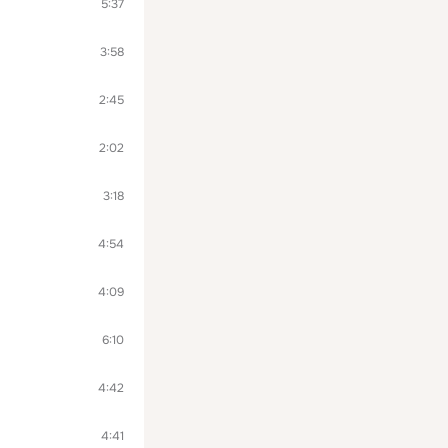
5:37
3:58
2:45
2:02
3:18
4:54
4:09
6:10
4:42
4:41