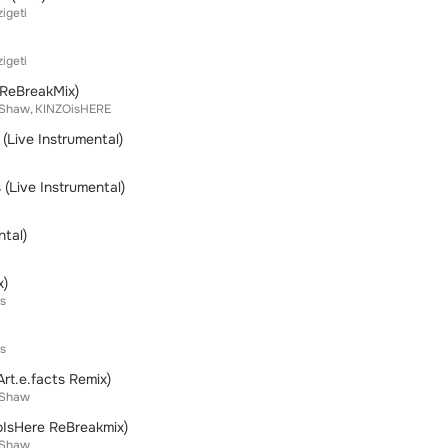
zigeti
zigeti
e ReBreakMix)
 Shaw
KINZOisHERE
 (Live Instrumental)
(Live Instrumental)
ntal)
x)
ts
ts
Art.e.facts Remix)
 Shaw
zoIsHere ReBreakmix)
 Shaw