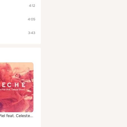
4:12
4:05
3:43
Bajo La Piel feat. Celeste Shaw