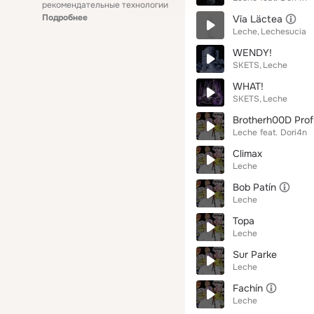
рекомендательные технологии
Подробнее
Vïa Läctea
Leche
Lechesucia
WENDY!
SKETS
Leche
WHAT!
SKETS
Leche
Brotherh00D Profi
Leche
feat.
Dori4n
Climax
Leche
Bob Patín
Leche
Topa
Leche
Sur Parke
Leche
Fachín
Leche