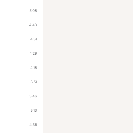
5:08
4:43
4:31
4:29
4:18
3:51
3:46
3:13
4:36