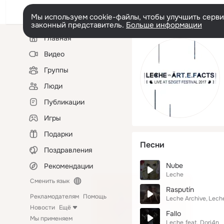
Мы используем cookie-файлы, чтобы улучшить сервис
законный представитель.
Больше информации
Левая
Главная
колонка
Видео
Группы
Люди
Публикации
Игры
Подарки
Песни
Поздравления
Nube
Рекомендации
Leche
Сменить язык
Rasputín
Рекламодателям
Помощь
Leche Archive
Lech
Новости
Ещё
Fallo
Мы применяем
Leche
feat.
Dori4n