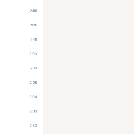
2:58
2:26
1:49
2:00
2:41
2:05
2:04
2:03
2:30