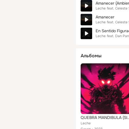
Amanecer (Ambien
Leche
feat.
Celeste
Amanecer
Leche
feat.
Celeste
En Sentido Figura
Leche
feat.
Dan Pant
Альбомы
QUEBRA MANDIBUL
Leche