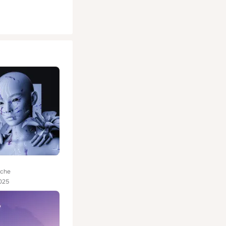
eche
025