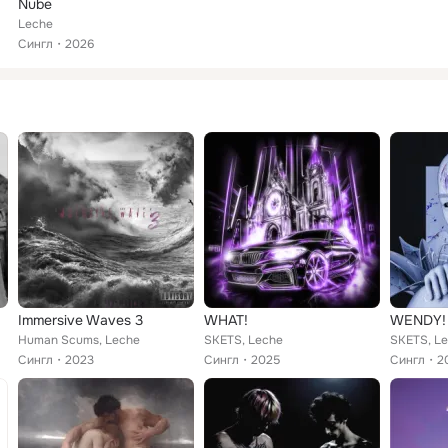
Nube
Leche
Сингл
2026
Immersive Waves 3
WHAT!
WENDY!
Human Scums, Leche
SKETS, Leche
SKETS, L
Сингл
2023
Сингл
2025
Сингл
2