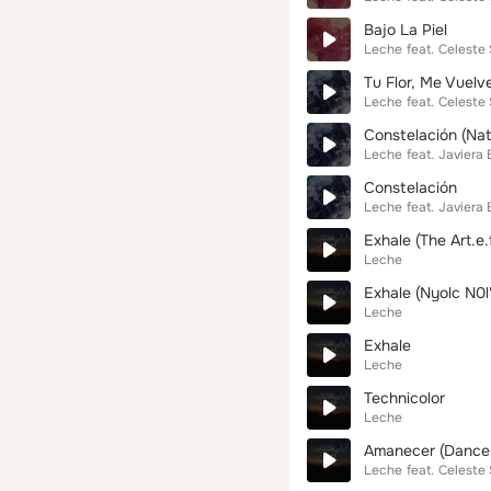
Bajo La Piel
Leche
feat.
Celeste
Tu Flor, Me Vuelv
Leche
feat.
Celeste
Constelación (Nat
Leche
feat.
Javiera
Constelación
Leche
feat.
Javiera
Exhale (The Art.e
Leche
Exhale (Nyolc N0l
Leche
Exhale
Leche
Technicolor
Leche
Amanecer (Dance 
Leche
feat.
Celeste