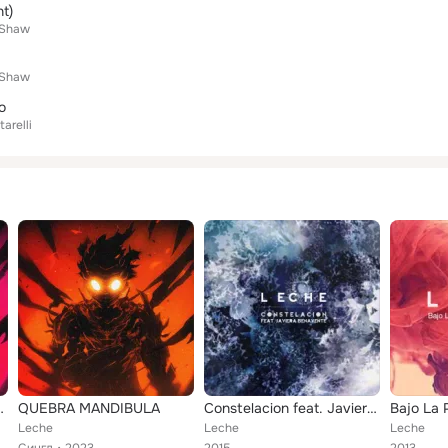
t)
 Shaw
 Shaw
o
arelli
A (Slowed)
QUEBRA MANDIBULA
Constelacion feat. Javiera Benavente
Leche
Leche
Leche