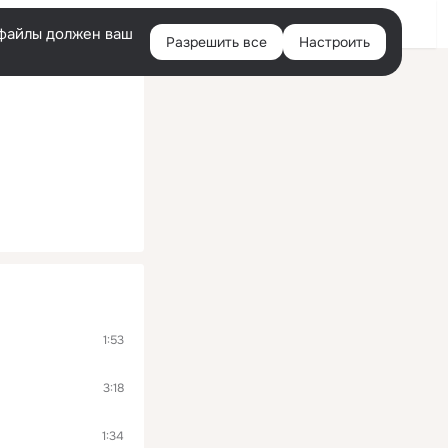
Помощь
Войти
й
e-файлы должен ваш
Разрешить все
Настроить
Правая
колонка
1:53
3:18
1:34