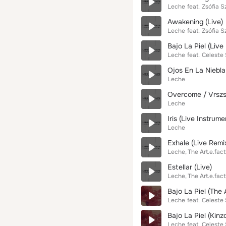
Leche
feat.
Zsófia S
Awakening (Live)
Leche
feat.
Zsófia S
Bajo La Piel (Liv
Leche
feat.
Celeste
Ojos En La Niebla
Leche
Overcome / Vrszs 
Leche
Iris (Live Instrume
Leche
Exhale (Live Remi
Leche
The Art.e.fac
Estellar (Live)
Leche
The Art.e.fac
Bajo La Piel (The 
Leche
feat.
Celeste
Bajo La Piel (Kin
Leche
feat.
Celeste