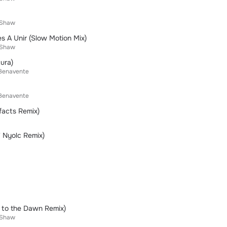
 Shaw
es A Unir (Slow Motion Mix)
 Shaw
ura)
 Benavente
 Benavente
.facts Remix)
' Nyolc Remix)
to the Dawn Remix)
 Shaw