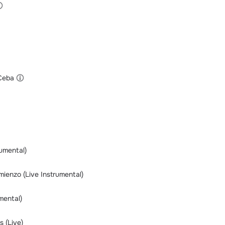
 Ceba
rumental)
mienzo (Live Instrumental)
umental)
 (Live)