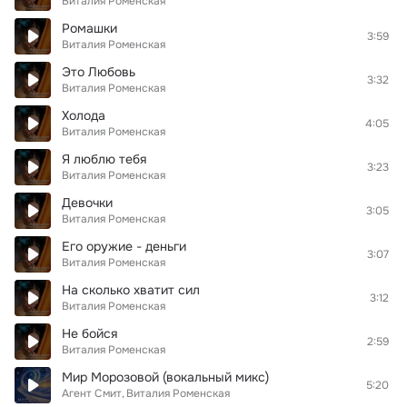
Виталия Роменская
Ромашки
3:59
Виталия Роменская
Это Любовь
3:32
Виталия Роменская
Холода
4:05
Виталия Роменская
Я люблю тебя
3:23
Виталия Роменская
Девочки
3:05
Виталия Роменская
Его оружие - деньги
3:07
Виталия Роменская
На сколько хватит сил
3:12
Виталия Роменская
Не бойся
2:59
Виталия Роменская
Мир Морозовой (вокальный микс)
5:20
Агент Смит
Виталия Роменская