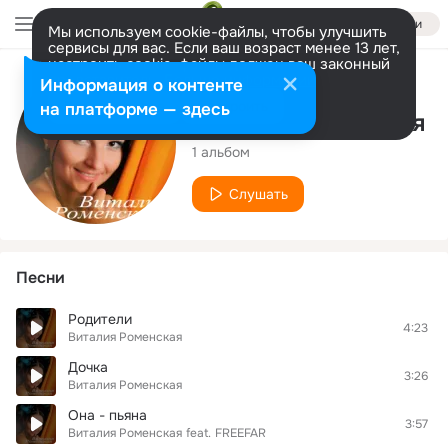
Войти
Мы используем cookie-файлы, чтобы улучшить
сервисы для вас. Если ваш возраст менее 13 лет,
настроить cookie-файлы должен ваш законный
представитель.
Больше информации
Исполнитель
Информация о контенте
Разрешить все
Настроить
на платформе — здесь
Виталия Роменская
1 альбом
Слушать
Песни
Родители
4:23
Виталия Роменская
Дочка
3:26
Виталия Роменская
Она - пьяна
3:57
Виталия Роменская
feat.
FREEFAR