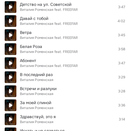
Детство на ул. Советской
3:47
Виталия Роменская
feat.
FREEFAR
Давай с тобой
4:02
Виталия Роменская
feat.
FREEFAR
Ветра
3:45
Виталия Роменская
feat.
FREEFAR
Белая Роза
3:58
Виталия Роменская
feat.
FREEFAR
Абонент
3:47
Виталия Роменская
feat.
FREEFAR
В последний раз
3:29
Виталия Роменская
Встречи и разлуки
3:28
Виталия Роменская
За моей спиной
3:36
Виталия Роменская
Здравствуй, это я
3:14
Виталия Роменская
Искать и не сдаваться